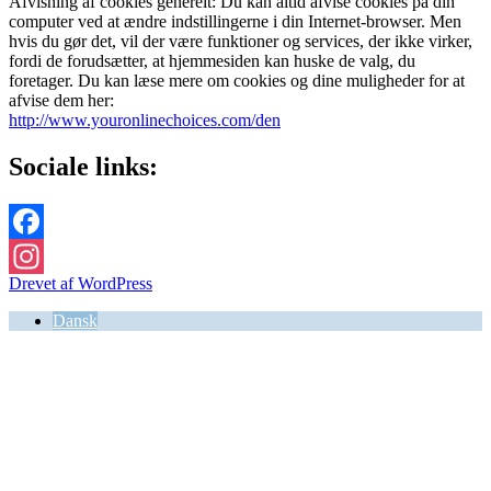
​Afvisning af cookies generelt: Du kan altid afvise cookies på din
computer ved at ændre indstillingerne i din Internet-browser. Men
hvis du gør det, vil der være funktioner og services, der ikke virker,
fordi de forudsætter, at hjemmesiden kan huske de valg, du
foretager. Du kan læse mere om cookies og dine muligheder for at
afvise dem her:
http://www.youronlinechoices.com/den
Sociale links:
Facebook
Drevet af WordPress
Instagram
Dansk