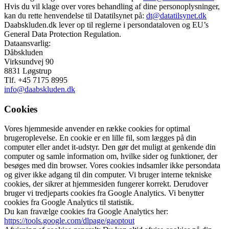
Hvis du vil klage over vores behandling af dine personoplysninger,
kan du rette henvendelse til Datatilsynet på:
dt@datatilsynet.dk
Daabskluden.dk lever op til reglerne i persondataloven og EU’s
General Data Protection Regulation.
Dataansvarlig:
Dåbskluden
Virksundvej 90
8831 Løgstrup
Tlf. +45 7175 8995
info@daabskluden.dk
Cookies
Vores hjemmeside anvender en række cookies for optimal
brugeroplevelse. En cookie er en lille fil, som lægges på din
computer eller andet it-udstyr. Den gør det muligt at genkende din
computer og samle information om, hvilke sider og funktioner, der
besøges med din browser. Vores cookies indsamler ikke persondata
og giver ikke adgang til din computer. Vi bruger interne tekniske
cookies, der sikrer at hjemmesiden fungerer korrekt. Derudover
bruger vi tredjeparts cookies fra Google Analytics. Vi benytter
cookies fra Google Analytics til statistik.
Du kan fravælge cookies fra Google Analytics her:
https://tools.google.com/dlpage/gaoptout