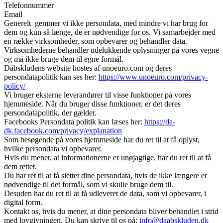
Telefonnummer
Email
Generelt gemmer vi ikke persondata, med mindre vi har brug for
dem og kun så længe, de er nødvendige for os. Vi samarbejder med
en række virksomheder, som opbevarer og behandler data.
Virksomhederne behandler udelukkende oplysninger på vores vegne
og må ikke bruge dem til egne formål.
Dåbskludens website hostes af unoeuro.com og deres
persondatapolitik kan ses her:
https://www.unoeuro.com/privacy-
policy/
Vi bruger eksterne leverandører til visse funktioner på vores
hjemmeside. Når du bruger disse funktioner, er det deres
persondatapolitik, der gælder.
Facebooks Persondata politik kan læses her:
https://da-
dk.facebook.com/privacy/explanation
Som besøgende på vores hjemmeside har du ret til at få oplyst,
hvilke persondata vi opbevarer.
Hvis du mener, at informationerne er unøjagtige, har du ret til at få
dem rettet.
Du har ret til at få slettet dine persondata, hvis de ikke længere er
nødvendige til det formål, som vi skulle bruge dem til.
Desuden har du ret til at få udleveret de data, som vi opbevarer, i
digital form.
Kontakt os, hvis du mener, at dine persondata bliver behandlet i strid
med lovgivningen. Du kan skrive til os på:
info@daabskluden.dk