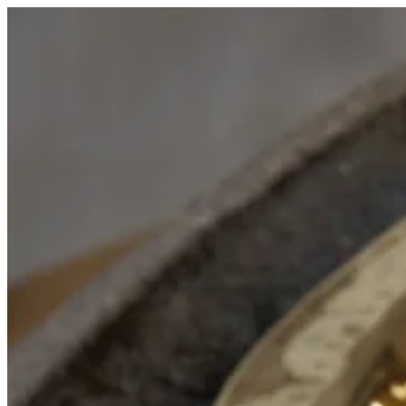
Videre
til
indhold