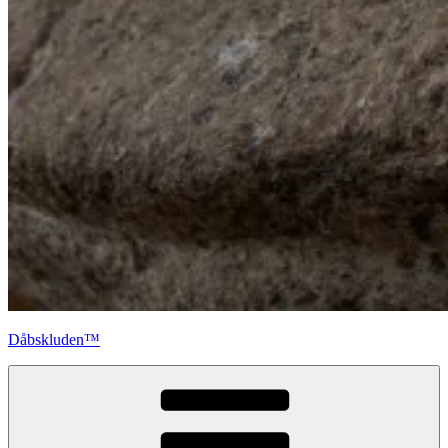
Dåbskluden™