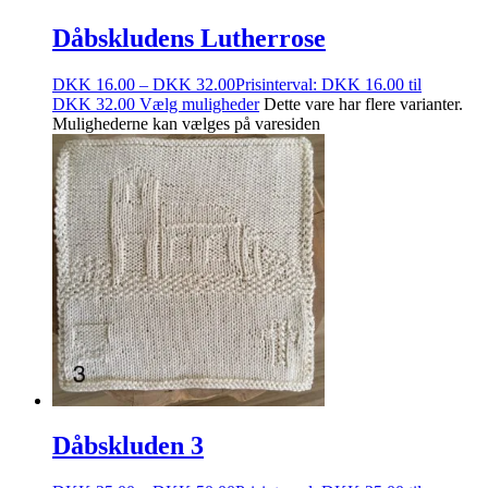
Dåbskludens Lutherrose
DKK
16.00
–
DKK
32.00
Prisinterval: DKK 16.00 til
DKK 32.00
Vælg muligheder
Dette vare har flere varianter.
Mulighederne kan vælges på varesiden
Dåbskluden 3