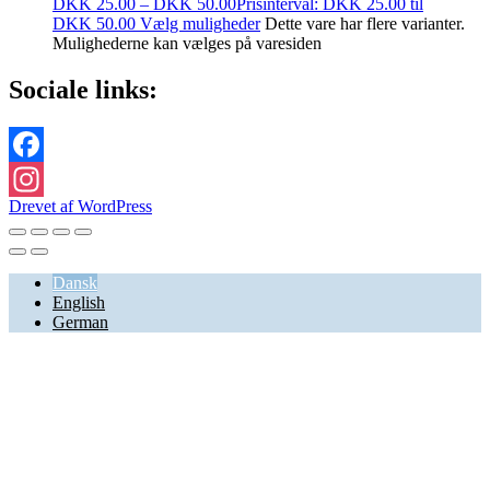
DKK
25.00
–
DKK
50.00
Prisinterval: DKK 25.00 til
DKK 50.00
Vælg muligheder
Dette vare har flere varianter.
Mulighederne kan vælges på varesiden
Sociale links:
Facebook
Drevet af WordPress
Instagram
Dansk
English
German