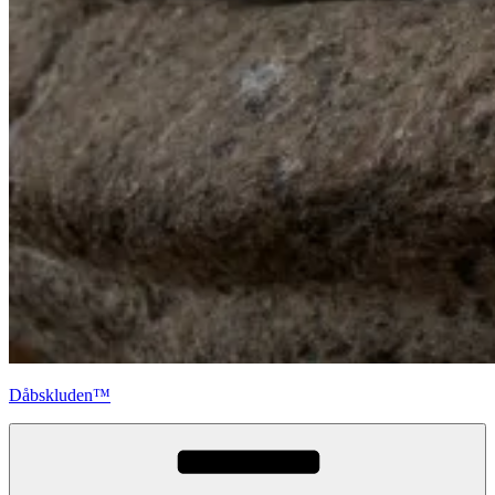
Dåbskluden™